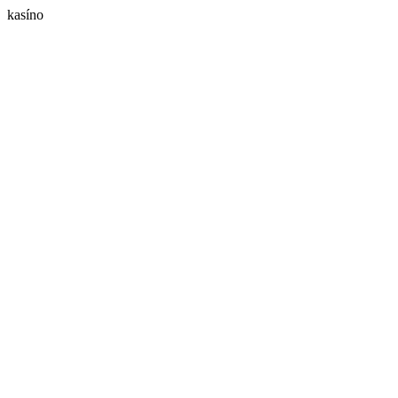
kasíno