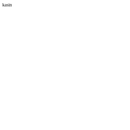
kasin