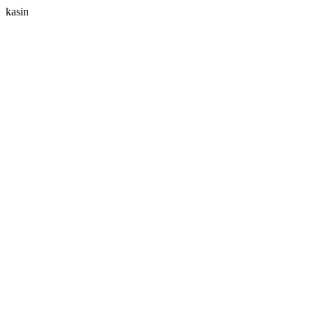
kasin